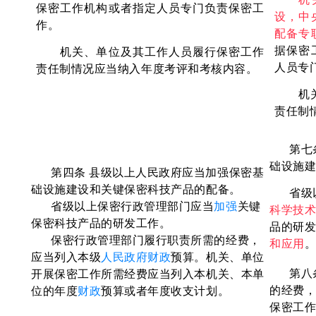
保密工作机构或者指定人员专门负责保密工
设，中
作。
配备专
据保密
机关、单位及其工作人员履行保密工作
人员专
责任制情况应当纳入年度考评和考核内容。
机
责任制
第七
础设施
第四条 县级以上人民政府应当加强保密基
础设施
建设和关键保密科技产品的配备。
省
级
省级以上保密行政管理部门应当
加强
关键
科学技
保密
科技产品的研发工作。
品的研
保密行政管理部门履行职责所需的经费，
和应用
应当列入本级
人民政府
财政
预算。机关、单
位
第八
开展保密工作所需经费应当列入本机关、本单
的经费
位的年度
财政
预算或者年度收支计划。
保密工